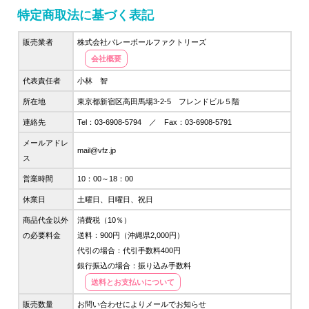
特定商取法に基づく表記
販売業者
株式会社バレーボールファクトリーズ
会社概要
代表責任者
小林 智
所在地
東京都新宿区高田馬場3-2-5 フレンドビル５階
連絡先
Tel：03-6908-5794 ／ Fax：03-6908-5791
メールアドレ
mail@vfz.jp
ス
営業時間
10：00～18：00
休業日
土曜日、日曜日、祝日
商品代金以外
消費税（10％）
の必要料金
送料：900円（沖縄県2,000円）
代引の場合：代引手数料400円
銀行振込の場合：振り込み手数料
送料とお支払いについて
販売数量
お問い合わせによりメールでお知らせ