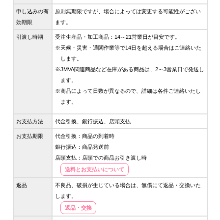
申し込みの有
原則無期限ですが、場合によっては変更する可能性がござい
効期限
ます。
引渡し時期
受注生産品・加工商品：14～21営業日が目安です。
天候・災害・通関作業等で14日を超える場合はご連絡いた
します。
JMVA関連商品など在庫がある商品は、2～3営業日で発送し
ます。
商品によって日数が異なるので、詳細は各件ご連絡いたし
ます。
お支払方法
代金引換、銀行振込、店頭支払
お支払期限
代金引換：商品の到着時
銀行振込：商品発送前
店頭支払：店頭での商品お引き渡し時
送料とお支払いについて
返品
不良品、破損が生じている場合は、無償にて返品・交換いた
します。
返品・交換