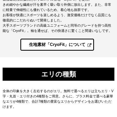
きめ細やかな繊維が汗を素早く吸い取り外側に放出します。また、非常
に軽量で伸縮性にも優れているため、着心地も抜群です。
お客様が快適にスポーツを楽しめるよう、激安価格だけでなく品質にも
徹底的にこだわりぬいて開発しました。
大手スポーツブランドの高級ユニフォームと同等のグレードを持つ高性
能な「CryoFit」。袖を通せば、その快適さに驚くこと間違いなしです。
生地素材「CryoFit」について
エリの種類
全体の印象を大きく左右するのがエリ。無料で選べるエリは立ちエリ・V
字・丸首・エリ付きの4種類をご用意。さらに、プラス料金で選べる豪華
なエリが4種類で、合計7種類の豊富なエリからデザインをお選びいただ
けます。