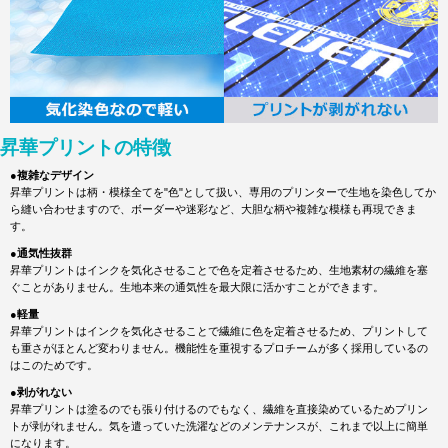
昇華プリントの特徴
●複雑なデザイン
昇華プリントは柄・模様全てを"色"として扱い、専用のプリンターで生地を染色してか
ら縫い合わせますので、ボーダーや迷彩など、大胆な柄や複雑な模様も再現できま
す。
●通気性抜群
昇華プリントはインクを気化させることで色を定着させるため、生地素材の繊維を塞
ぐことがありません。生地本来の通気性を最大限に活かすことができます。
●軽量
昇華プリントはインクを気化させることで繊維に色を定着させるため、プリントして
も重さがほとんど変わりません。機能性を重視するプロチームが多く採用しているの
はこのためです。
●剥がれない
昇華プリントは塗るのでも張り付けるのでもなく、繊維を直接染めているためプリン
トが剥がれません。気を遣っていた洗濯などのメンテナンスが、これまで以上に簡単
になります。