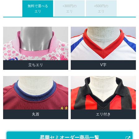
無料で選べる
+300円の
+500円の
エリ
エリ
エリ
立ちエリ
V字
丸首
エリ付き
昇華セミオーダー商品一覧