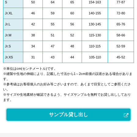
S
50
64
65
154-163
77-87
Jr.XL
46
59
60
140-155
72-80
Jr.L
42
55
56
130-145
65-76
Jr.M
38
51
52
115-130
58-66
Jr.S
34
47
48
110-115
52-59
Jr.XS
31
43
44
105-110
45-52
※単位はcm(センチメートル)です。
※縫製や生地の伸縮により、記載した寸法から1～2cm前後の誤差がある場合がありま
す。
※参考値はお客様個人のお好み等ございますので、あくまで目安としてご参照くださ
い。
※サイズや生地素材が確認できるよう、サイズサンプルを無料でお貸し出ししており
ます。
サンプル貸し出し