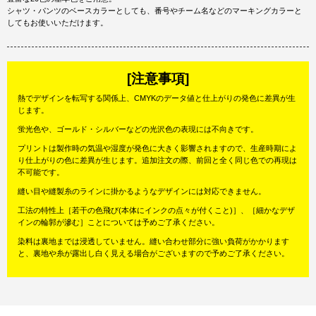
シャツ・パンツのベースカラーとしても、番号やチーム名などのマーキングカラーと
してもお使いいただけます。
[注意事項]
熱でデザインを転写する関係上、CMYKのデータ値と仕上がりの発色に差異が生
じます。
蛍光色や、ゴールド・シルバーなどの光沢色の表現には不向きです。
プリントは製作時の気温や湿度が発色に大きく影響されますので、生産時期によ
り仕上がりの色に差異が生じます。追加注文の際、前回と全く同じ色での再現は
不可能です。
縫い目や縫製糸のラインに掛かるようなデザインには対応できません。
工法の特性上［若干の色飛び(本体にインクの点々が付くこと)］、［細かなデザ
インの輪郭が滲む］ことについては予めご了承ください。
染料は裏地までは浸透していません。縫い合わせ部分に強い負荷がかかります
と、裏地や糸が露出し白く見える場合がございますので予めご了承ください。