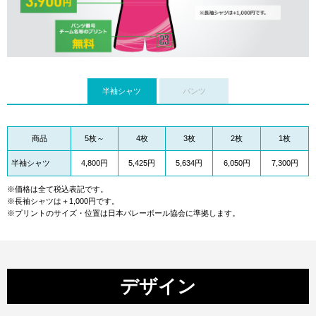
半袖シャツ
パンツ
商品
5枚～
4枚
3枚
2枚
1枚
半袖シャツ
4,800円
5,425円
5,634円
6,050円
7,300円
※価格は全て税込表記です。
※長袖シャツは＋1,000円です。
※プリントのサイズ・位置は日本バレーボール協会に準拠します。
デザイン