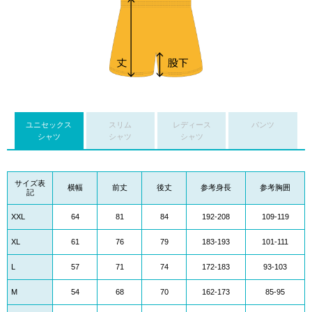
ユニセックス
スリム
レディース
パンツ
シャツ
シャツ
シャツ
サイズ表
横幅
前丈
後丈
参考身長
参考胸囲
記
XXL
64
81
84
192-208
109-119
XL
61
76
79
183-193
101-111
L
57
71
74
172-183
93-103
M
54
68
70
162-173
85-95