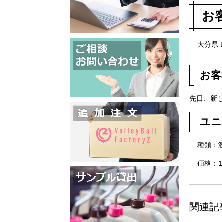
お
大分県 B
お客
先日、新
ユニ
種類：
価格：1
関連記