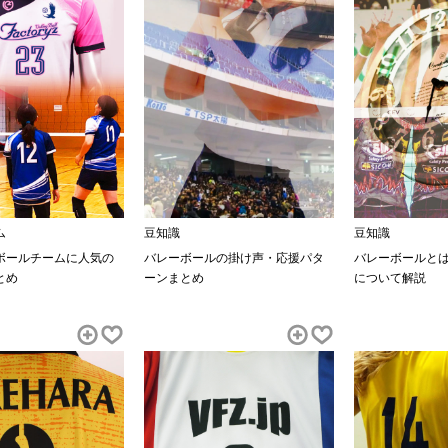
ム
豆知識
豆知識
ボールチームに人気の
バレーボールの掛け声・応援パタ
バレーボールと
とめ
ーンまとめ
について解説