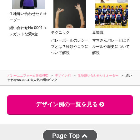
生地縫い合わせセミオ
ーダー
縫い合わせNo.0001 エ
テクニック
豆知識
レガントな紫×金
バレーボールのレシー
ママさんバレーとは？
ブとは？種類やコツに
ルールや歴史について
ついて解説
解説
バレーユニフォーム作成VFZ
デザイン例
生地縫い合わせセミオーダー
縫い
合わせNo.0004 大人気の紺×ピンク
デザイン例の一覧を見る
Page Top