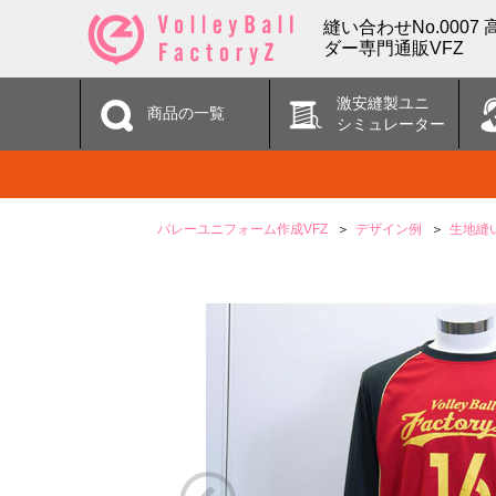
縫い合わせNo.000
ダー専門通販VFZ
激安縫製ユニ
商品の一覧
シミュレーター
バレーユニフォーム作成VFZ
デザイン例
生地縫