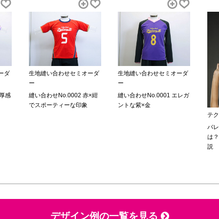
ーダ
生地縫い合わせセミオーダ
生地縫い合わせセミオーダ
ー
ー
重厚感
縫い合わせNo.0002 赤×紺
縫い合わせNo.0001 エレガ
でスポーティーな印象
ントな紫×金
テク
バレ
は？
説
デザイン例の一覧を見る