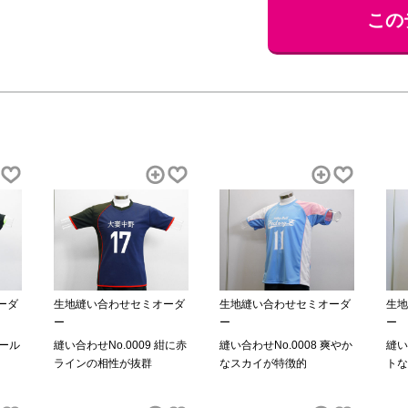
この
ーダ
生地縫い合わせセミオーダ
生地縫い合わせセミオーダ
生地
ー
ー
ー
クール
縫い合わせNo.0009 紺に赤
縫い合わせNo.0008 爽やか
縫い
ラインの相性が抜群
なスカイが特徴的
トな