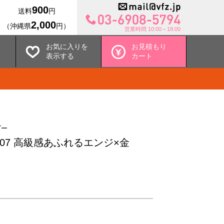
900
送料
円
2,000
（沖縄県
円）
営業時間 10:00～18:00
お気に入りを
お見積もり
表示する
カート
ダー
007 高級感あふれるエンジ×金
込