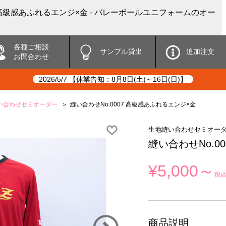
7 高級感あふれるエンジ×金 - バレーボールユニフォームのオー
各種ご相談
サンプル貸出
追加注文
お問合わせ
2026/5/7 【休業告知：8月8日(土)～16日(日)】
い合わせセミオーダー
縫い合わせNo.0007 高級感あふれるエンジ×金
生地縫い合わせセミオー
縫い合わせNo.0
¥5,000～
税
商品説明