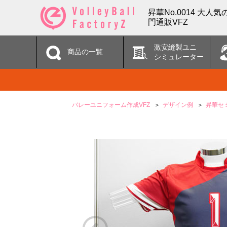
昇華No.0014 大
門通販VFZ
激安縫製ユニ
商品の一覧
シミュレーター
バレーユニフォーム作成VFZ
デザイン例
昇華セ