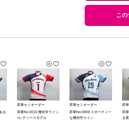
この
昇華セミオーダー
昇華セミオーダー
昇華
のある
昇華No.0010 幾何学ライン
昇華No.0009 スポーティー
昇華
×レディースモデル
な幾何学ライン
る黄