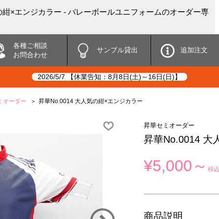
人気の紺×エンジカラー - バレーボールユニフォームのオーダー専
各種ご相談
サンプル貸出
追加注文
お問合わせ
2026/5/7 【休業告知：8月8日(土)～16日(日)】
ミオーダー
昇華No.0014 大人気の紺×エンジカラー
昇華セミオーダー
昇華No.0014
¥5,000～
税
商品説明