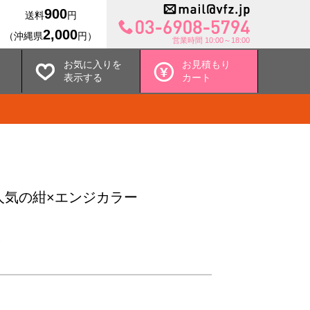
900
送料
円
2,000
（沖縄県
円）
営業時間 10:00～18:00
お気に入りを
お見積もり
表示する
カート
 大人気の紺×エンジカラー
込