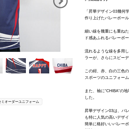
「昇華デザイン03幾何
作り上げたバレーボール
細い線を幾重にも重ねた
ド感あふれるバレーボー
流れるような線を多用し
ラーが、さらにスピーデ
この紺、赤、白の三色の
スポーツのユニフォーム
また、袖に“CHIBA”
した。
セミオーダーユニフォーム
昇華デザイン03は、バ
も特に人気の高いデザイ
簡単に格好いいバレーボ