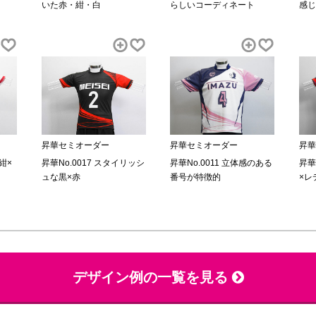
いた赤・紺・白
らしいコーディネート
感じ
昇華セミオーダー
昇華セミオーダー
昇華
紺×
昇華No.0017 スタイリッシ
昇華No.0011 立体感のある
昇華
ュな黒×赤
番号が特徴的
×レ
デザイン例の一覧を見る