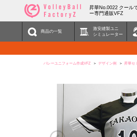
昇華No.0022 ク
ー専門通販VFZ
激安縫製ユニ
商品の一覧
シミュレーター
バレーユニフォーム作成VFZ
デザイン例
昇華セ