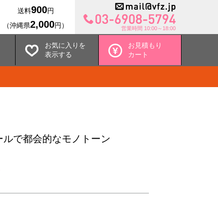
900
送料
円
2,000
（沖縄県
円）
営業時間 10:00～18:00
お気に入りを
お見積もり
表示する
カート
 クールで都会的なモノトーン
込