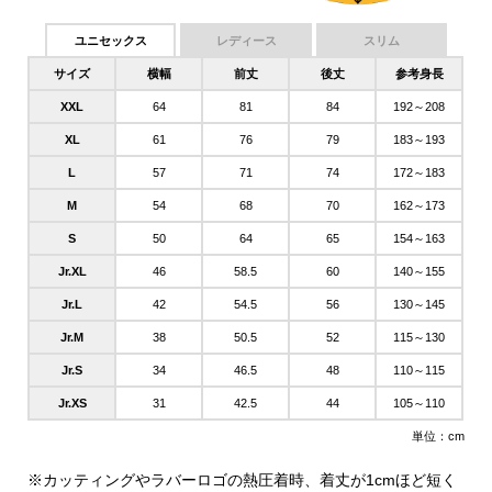
ユニセックス
レディース
スリム
サイズ
横幅
前丈
後丈
参考身長
XXL
64
81
84
192～208
XL
61
76
79
183～193
L
57
71
74
172～183
M
54
68
70
162～173
S
50
64
65
154～163
Jr.XL
46
58.5
60
140～155
Jr.L
42
54.5
56
130～145
Jr.M
38
50.5
52
115～130
Jr.S
34
46.5
48
110～115
Jr.XS
31
42.5
44
105～110
単位：cm
※カッティングやラバーロゴの熱圧着時、着丈が1cmほど短く