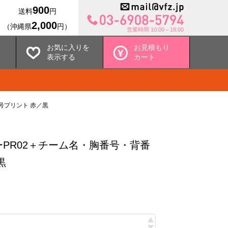
900
送料
円
2,000
（沖縄県
円）
営業時間 10:00～18:00
お気に入りを
お見積もり
表示する
カート
号プリント 赤／黒
PR02＋チーム名・胸番号・背番
黒
込