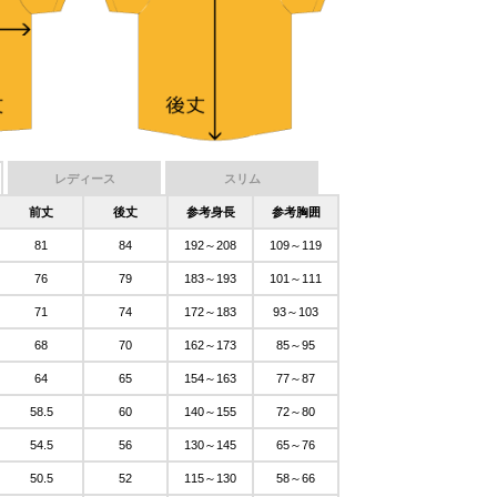
レディース
スリム
前丈
後丈
参考身長
参考胸囲
81
84
192～208
109～119
76
79
183～193
101～111
71
74
172～183
93～103
68
70
162～173
85～95
64
65
154～163
77～87
58.5
60
140～155
72～80
54.5
56
130～145
65～76
50.5
52
115～130
58～66