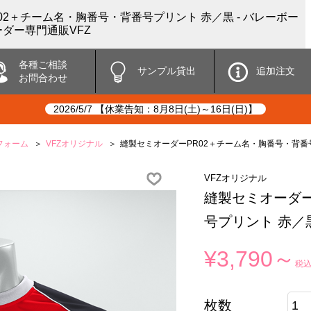
02＋チーム名・胸番号・背番号プリント 赤／黒 - バレーボー
ダー専門通販VFZ
各種ご相談
サンプル貸出
追加注文
お問合わせ
2026/5/7 【休業告知：8月8日(土)～16日(日)】
フォーム
VFZオリジナル
縫製セミオーダーPR02＋チーム名・胸番号・背番
VFZオリジナル
縫製セミオーダー
号プリント 赤／
¥3,790～
税
枚数