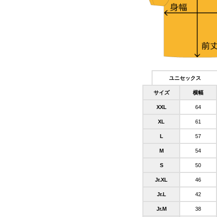
ユニセックス
サイズ
横幅
XXL
64
XL
61
L
57
M
54
S
50
Jr.XL
46
Jr.L
42
Jr.M
38