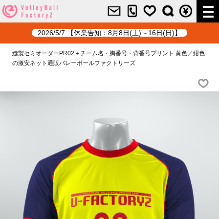
2026/5/7 【休業告知：8月8日(土)～16日(日)】
縫製セミオーダーPR02＋チーム名・胸番号・背番号プリント 黄色／紺色
の激安ネット通販バレーボールファクトリーズ