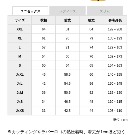
ユニセックス
レディース
スリム
サイズ
横幅
前丈
後丈
参考身長
XXL
64
81
84
192～208
XL
61
76
79
183～193
L
57
71
74
172～183
M
54
68
70
162～173
S
50
64
65
154～163
Jr.XL
46
58.5
60
140～155
Jr.L
42
54.5
56
130～145
Jr.M
38
50.5
52
115～130
Jr.S
34
46.5
48
110～115
Jr.XS
31
42.5
44
105～110
単位：cm
※カッティングやラバーロゴの熱圧着時、着丈が1cmほど短く