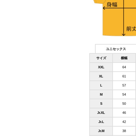
ユニセックス
サイズ
横幅
XXL
64
XL
61
L
57
M
54
S
50
Jr.XL
46
Jr.L
42
Jr.M
38