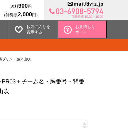
900
送料
円
2,000
（沖縄県
円）
営業時間 10:00～18:00
お気に入りを
お見積もり
表示する
カート
号プリント 紫／山吹
PR03＋チーム名・胸番号・背番
山吹
込