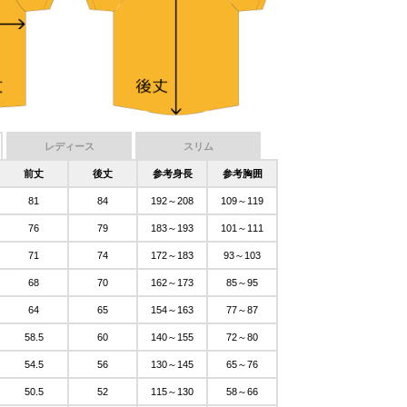
レディース
スリム
前丈
後丈
参考身長
参考胸囲
81
84
192～208
109～119
76
79
183～193
101～111
71
74
172～183
93～103
68
70
162～173
85～95
64
65
154～163
77～87
58.5
60
140～155
72～80
54.5
56
130～145
65～76
50.5
52
115～130
58～66