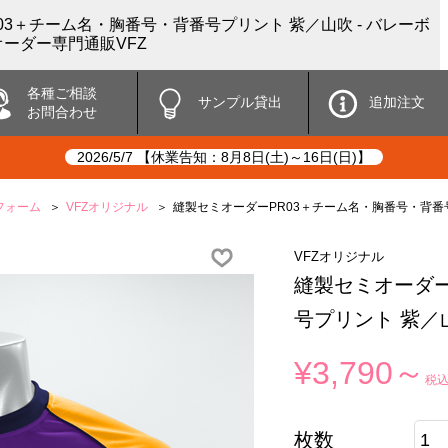
03＋チーム名・胸番号・背番号プリント 紫／山吹 - バレーボ
ーダー専門通販VFZ
各種ご相談
サンプル貸出
追加注文
お問合わせ
2026/5/7 【休業告知：8月8日(土)～16日(日)】
フォーム
VFZオリジナル
縫製セミオーダーPR03＋チーム名・胸番号・背番
VFZオリジナル
縫製セミオーダー
号プリント 紫／
¥3,790～
税
枚数