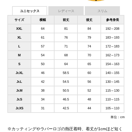
ユニセックス
レディース
スリム
サイズ
横幅
前丈
後丈
参考身長
XXL
64
81
84
192～208
XL
61
76
79
183～193
L
57
71
74
172～183
M
54
68
70
162～173
S
50
64
65
154～163
Jr.XL
46
58.5
60
140～155
Jr.L
42
54.5
56
130～145
Jr.M
38
50.5
52
115～130
Jr.S
34
46.5
48
110～115
Jr.XS
31
42.5
44
105～110
単位：cm
※カッティングやラバーロゴの熱圧着時、着丈が1cmほど短く