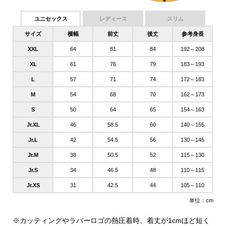
ユニセックス
レディース
スリム
サイズ
横幅
前丈
後丈
参考身長
XXL
64
81
84
192～208
XL
61
76
79
183～193
L
57
71
74
172～183
M
54
68
70
162～173
S
50
64
65
154～163
Jr.XL
46
58.5
60
140～155
Jr.L
42
54.5
56
130～145
Jr.M
38
50.5
52
115～130
Jr.S
34
46.5
48
110～115
Jr.XS
31
42.5
44
105～110
単位：cm
※カッティングやラバーロゴの熱圧着時、着丈が1cmほど短く