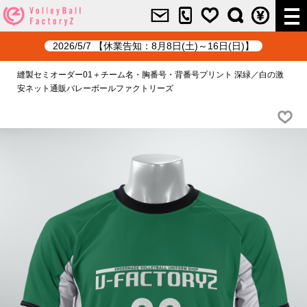
2026/5/7 【休業告知：8月8日(土)～16日(日)】
縫製セミオーダー01＋チーム名・胸番号・背番号プリント 深緑／白の激
安ネット通販バレーボールファクトリーズ