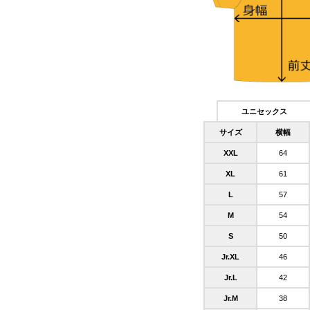
ユニセックス
サイズ
横幅
XXL
64
XL
61
L
57
M
54
S
50
Jr.XL
46
Jr.L
42
Jr.M
38