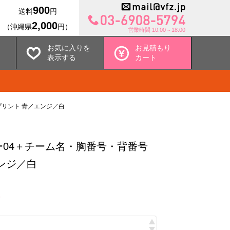
900
送料
円
2,000
（沖縄県
円）
営業時間 10:00～18:00
お気に入りを
お見積もり
表示する
カート
リント 青／エンジ／白
04＋チーム名・胸番号・背番号
ンジ／白
込