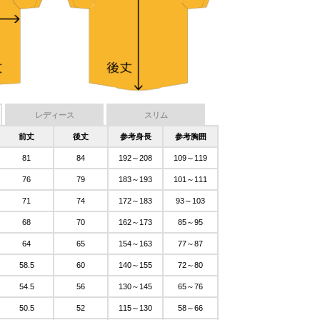
レディース
スリム
前丈
後丈
参考身長
参考胸囲
81
84
192～208
109～119
76
79
183～193
101～111
71
74
172～183
93～103
68
70
162～173
85～95
64
65
154～163
77～87
58.5
60
140～155
72～80
54.5
56
130～145
65～76
50.5
52
115～130
58～66