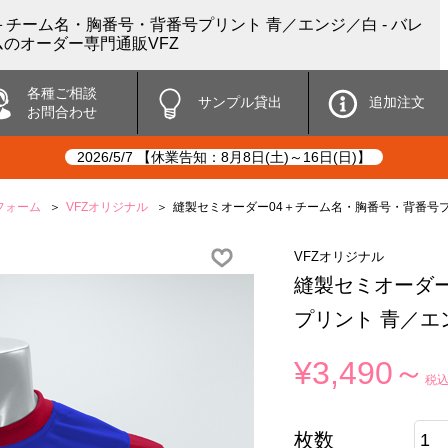
＋チーム名・胸番号・背番号プリント 青／エンジ／白 - バレ
のオーダー専門通販VFZ
各種ご相談
サンプル貸出
追加注文
お問合わせ
2026/5/7 【休業告知：8月8日(土)～16日(日)】
フォーム
VFZオリジナル
縫製セミオーダー04＋チーム名・胸番号・背番号プ
VFZオリジナル
縫製セミオーダー
プリント 青／エ
¥3,490～
税
枚数