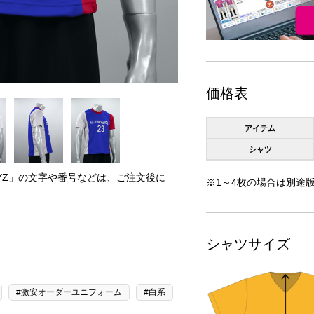
価格表
アイテム
シャツ
RYZ」の文字や番号などは、ご注文後に
※1～4枚の場合は別途版
。
シャツサイズ
#激安オーダーユニフォーム
#白系