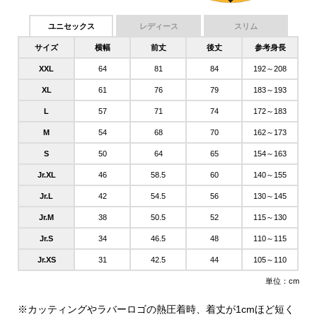
ユニセックス
レディース
スリム
サイズ
横幅
前丈
後丈
参考身長
XXL
64
81
84
192～208
XL
61
76
79
183～193
L
57
71
74
172～183
M
54
68
70
162～173
S
50
64
65
154～163
Jr.XL
46
58.5
60
140～155
Jr.L
42
54.5
56
130～145
Jr.M
38
50.5
52
115～130
Jr.S
34
46.5
48
110～115
Jr.XS
31
42.5
44
105～110
単位：cm
※カッティングやラバーロゴの熱圧着時、着丈が1cmほど短く