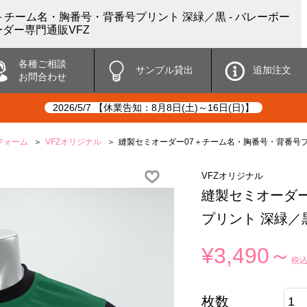
＋チーム名・胸番号・背番号プリント 深緑／黒 - バレーボー
ダー専門通販VFZ
各種ご相談
サンプル貸出
追加注文
お問合わせ
2026/5/7 【休業告知：8月8日(土)～16日(日)】
フォーム
VFZオリジナル
縫製セミオーダー07＋チーム名・胸番号・背番号プ
VFZオリジナル
縫製セミオーダー
プリント 深緑／
¥3,490～
税
枚数