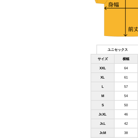
ユニセックス
サイズ
横幅
XXL
64
XL
61
L
57
M
54
S
50
Jr.XL
46
Jr.L
42
Jr.M
38