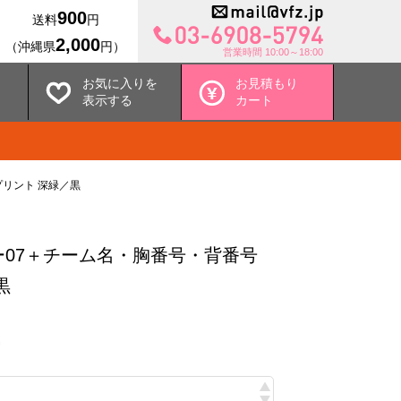
900
送料
円
2,000
（沖縄県
円）
営業時間 10:00～18:00
お気に入りを
お見積もり
表示する
カート
リント 深緑／黒
07＋チーム名・胸番号・背番号
黒
込