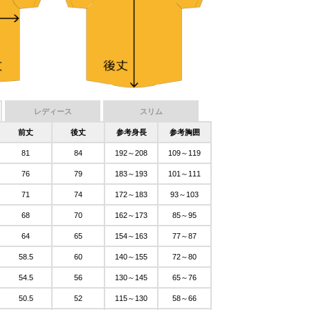
レディース
スリム
前丈
後丈
参考身長
参考胸囲
81
84
192～208
109～119
76
79
183～193
101～111
71
74
172～183
93～103
68
70
162～173
85～95
64
65
154～163
77～87
58.5
60
140～155
72～80
54.5
56
130～145
65～76
50.5
52
115～130
58～66