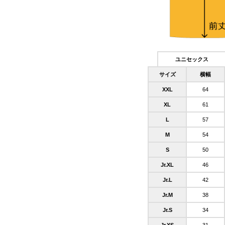
ユニセックス
サイズ
横幅
XXL
64
XL
61
L
57
M
54
S
50
Jr.XL
46
Jr.L
42
Jr.M
38
Jr.S
34