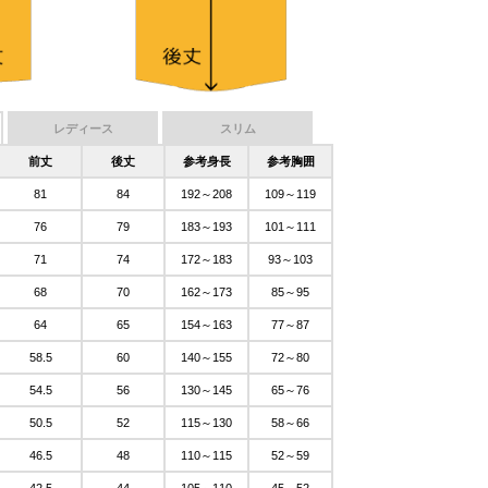
レディース
スリム
前丈
後丈
参考身長
参考胸囲
81
84
192～208
109～119
76
79
183～193
101～111
71
74
172～183
93～103
68
70
162～173
85～95
64
65
154～163
77～87
58.5
60
140～155
72～80
54.5
56
130～145
65～76
50.5
52
115～130
58～66
46.5
48
110～115
52～59