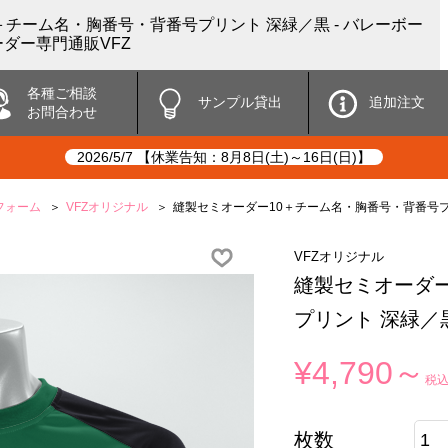
＋チーム名・胸番号・背番号プリント 深緑／黒 - バレーボー
ダー専門通販VFZ
各種ご相談
サンプル貸出
追加注文
お問合わせ
2026/5/7 【休業告知：8月8日(土)～16日(日)】
フォーム
VFZオリジナル
縫製セミオーダー10＋チーム名・胸番号・背番号プ
VFZオリジナル
縫製セミオーダー
プリント 深緑／
¥4,790～
税
枚数