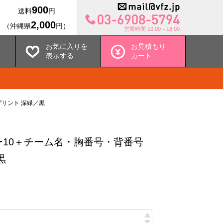
900
送料
円
2,000
（沖縄県
円）
営業時間 10:00～18:00
お気に入りを
お見積もり
表示する
カート
リント 深緑／黒
10＋チーム名・胸番号・背番号
黒
込