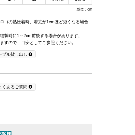
42.5
44
105～110
45～52
単位：cm
ロゴの熱圧着時、着丈が1cmほど短くなる場合
縫製時に1～2cm前後する場合があります。
ますので、目安としてご参照ください。
ンプル貸し出し
よくあるご質問