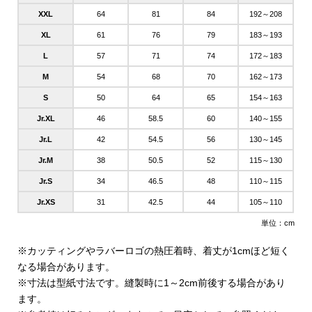
XXL
64
81
84
192～208
XL
61
76
79
183～193
L
57
71
74
172～183
M
54
68
70
162～173
S
50
64
65
154～163
Jr.XL
46
58.5
60
140～155
Jr.L
42
54.5
56
130～145
Jr.M
38
50.5
52
115～130
Jr.S
34
46.5
48
110～115
Jr.XS
31
42.5
44
105～110
単位：cm
※カッティングやラバーロゴの熱圧着時、着丈が1cmほど短く
なる場合があります。
※寸法は型紙寸法です。縫製時に1～2cm前後する場合があり
ます。