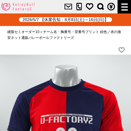
2026/5/7 【休業告知：8月8日(土)～16日(日)】
縫製セミオーダー10＋チーム名・胸番号・背番号プリント 紺色／赤の激
安ネット通販バレーボールファクトリーズ