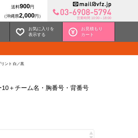
900
送料
円
2,000
（沖縄県
円）
営業時間 10:00～18:00
お気に入りを
お見積もり
表示する
カート
リント 白／黒
10＋チーム名・胸番号・背番号
込