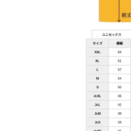
ユニセックス
サイズ
横幅
XXL
64
XL
61
L
57
M
54
S
50
Jr.XL
46
Jr.L
42
Jr.M
38
Jr.S
34