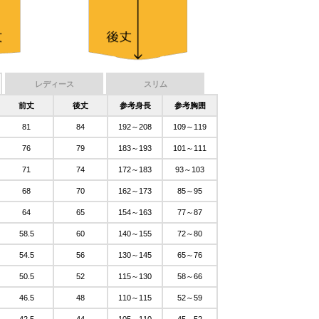
レディース
スリム
前丈
後丈
参考身長
参考胸囲
81
84
192～208
109～119
76
79
183～193
101～111
71
74
172～183
93～103
68
70
162～173
85～95
64
65
154～163
77～87
58.5
60
140～155
72～80
54.5
56
130～145
65～76
50.5
52
115～130
58～66
46.5
48
110～115
52～59