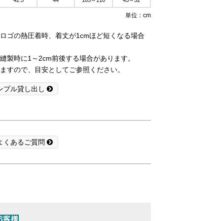
42.5
44
105～110
45～52
単位：cm
ロゴの熱圧着時、着丈が1cmほど短くなる場合
縫製時に1～2cm前後する場合があります。
ますので、目安としてご参照ください。
ンプル貸し出し
よくあるご質問