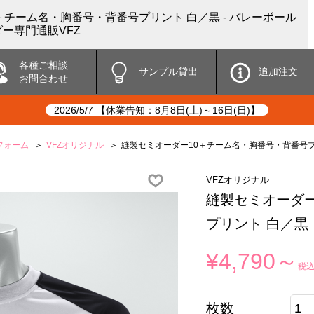
＋チーム名・胸番号・背番号プリント 白／黒 - バレーボール
ー専門通販VFZ
各種ご相談
サンプル貸出
追加注文
お問合わせ
2026/5/7 【休業告知：8月8日(土)～16日(日)】
フォーム
VFZオリジナル
縫製セミオーダー10＋チーム名・胸番号・背番号プ
VFZオリジナル
縫製セミオーダー
プリント 白／黒
¥4,790～
税
枚数