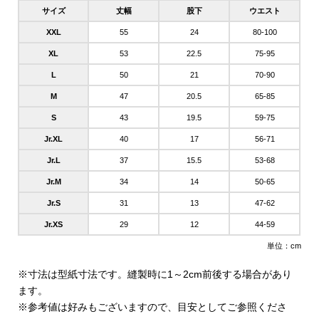
サイズ
丈幅
股下
ウエスト
XXL
55
24
80-100
XL
53
22.5
75-95
L
50
21
70-90
M
47
20.5
65-85
S
43
19.5
59-75
Jr.XL
40
17
56-71
Jr.L
37
15.5
53-68
Jr.M
34
14
50-65
Jr.S
31
13
47-62
Jr.XS
29
12
44-59
単位：cm
※寸法は型紙寸法です。縫製時に1～2cm前後する場合があり
ます。
※参考値は好みもございますので、目安としてご参照くださ