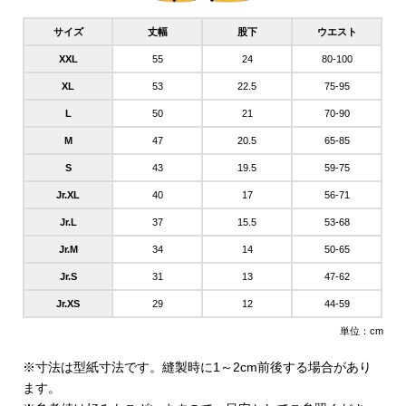
サイズ
丈幅
股下
ウエスト
XXL
55
24
80-100
XL
53
22.5
75-95
L
50
21
70-90
M
47
20.5
65-85
S
43
19.5
59-75
Jr.XL
40
17
56-71
Jr.L
37
15.5
53-68
Jr.M
34
14
50-65
Jr.S
31
13
47-62
Jr.XS
29
12
44-59
単位：cm
※寸法は型紙寸法です。縫製時に1～2cm前後する場合があり
ます。