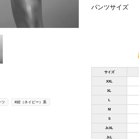
パンツサイズ
サイズ
XXL
XL
L
ンツ
#紺（ネイビー）系
M
S
Jr.XL
Jr.L