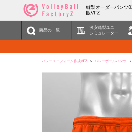
縫製オーダーパンツ0
販VFZ
激安縫製ユニ
商品の一覧
シミュレーター
バレーユニフォーム作成VFZ
バレーボールパンツ