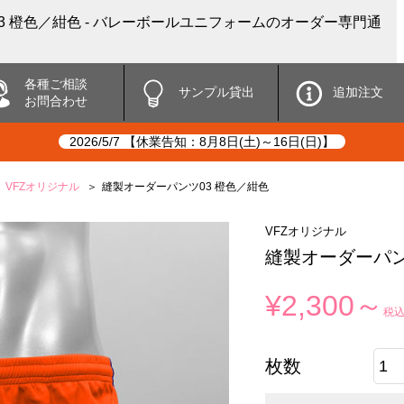
3 橙色／紺色 - バレーボールユニフォームのオーダー専門通
各種ご相談
サンプル貸出
追加注文
お問合わせ
2026/5/7 【休業告知：8月8日(土)～16日(日)】
VFZオリジナル
縫製オーダーパンツ03 橙色／紺色
VFZオリジナル
縫製オーダーパン
¥2,300～
税
枚数