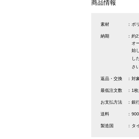
商品情報
素材
ポリ
納期
約
オ
始
し
さ
返品・交換
対
最低注文数
1
お支払方法
銀
送料
90
製造国
タ