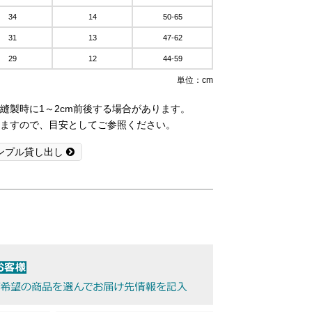
34
14
50-65
31
13
47-62
29
12
44-59
単位：cm
縫製時に1～2cm前後する場合があります。
ますので、目安としてご参照ください。
ンプル貸し出し