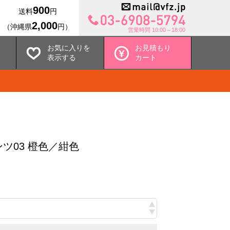
900
送料
円
2,000
（沖縄県
円）
営業時間 10:00～18:00
お気に入りを
お見積もり
表示する
カート
ツ03 橙色／紺色
込