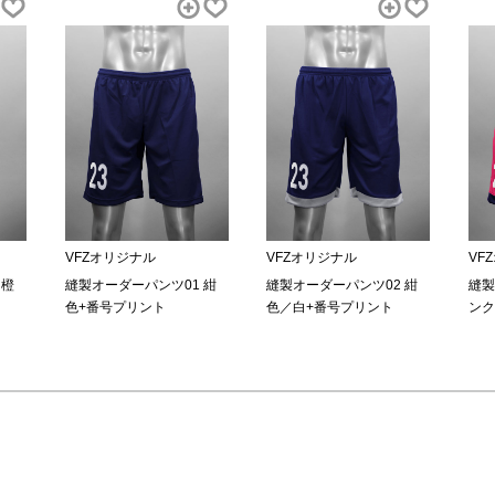
VFZオリジナル
VFZオリジナル
VF
 橙
縫製オーダーパンツ01 紺
縫製オーダーパンツ02 紺
縫製
色+番号プリント
色／白+番号プリント
ンク