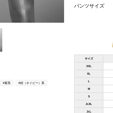
パンツサイズ
サイズ
XXL
XL
L
#紫系
#紺（ネイビー）系
M
S
Jr.XL
Jr.L