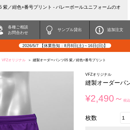
5 紫／紺色+番号プリント - バレーボールユニフォームのオ
各種ご相談
サンプル貸出
追加注文
お問合わせ
2026/5/7 【休業告知：8月8日(土)～16日(日)】
VFZオリジナル
縫製オーダーパンツ05 紫／紺色+番号プリント
VFZオリジナル
縫製オーダーパン
¥2,490～
税
枚数