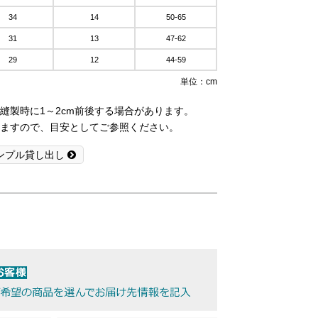
34
14
50-65
31
13
47-62
29
12
44-59
単位：cm
縫製時に1～2cm前後する場合があります。
ますので、目安としてご参照ください。
ンプル貸し出し