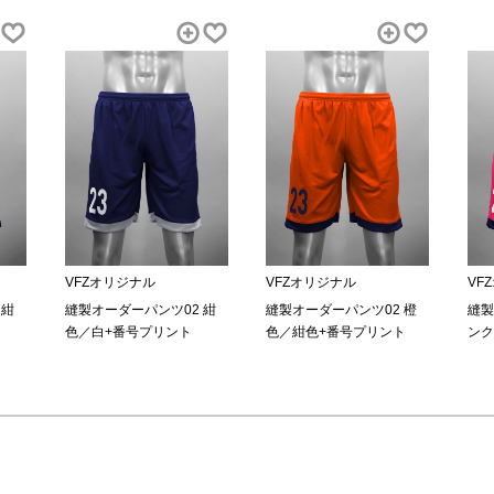
VFZオリジナル
VFZオリジナル
VF
 紺
縫製オーダーパンツ02 紺
縫製オーダーパンツ02 橙
縫製
色／白+番号プリント
色／紺色+番号プリント
ンク