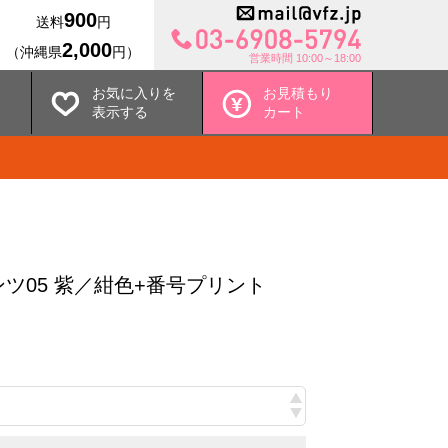
900
送料
円
2,000
（沖縄県
円）
営業時間 10:00～18:00
お気に入りを
お見積もり
表示する
カート
ツ05 紫／紺色+番号プリント
込