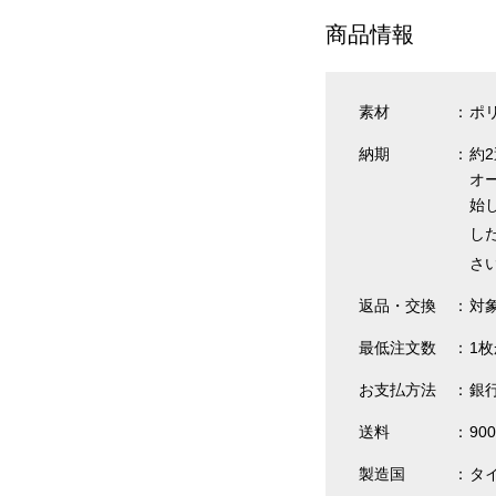
商品情報
素材
ポリ
納期
約
オ
始
し
さ
返品・交換
対
最低注文数
1
お支払方法
銀
送料
90
製造国
タ