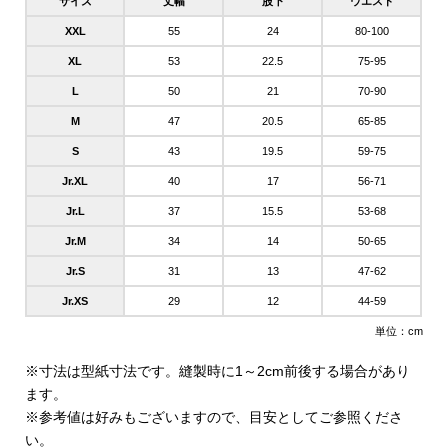
サイズ
丈幅
股下
ウエスト
XXL
55
24
80-100
XL
53
22.5
75-95
L
50
21
70-90
M
47
20.5
65-85
S
43
19.5
59-75
Jr.XL
40
17
56-71
Jr.L
37
15.5
53-68
Jr.M
34
14
50-65
Jr.S
31
13
47-62
Jr.XS
29
12
44-59
単位：cm
※寸法は型紙寸法です。縫製時に1～2cm前後する場合があり
ます。
※参考値は好みもございますので、目安としてご参照くださ
い。