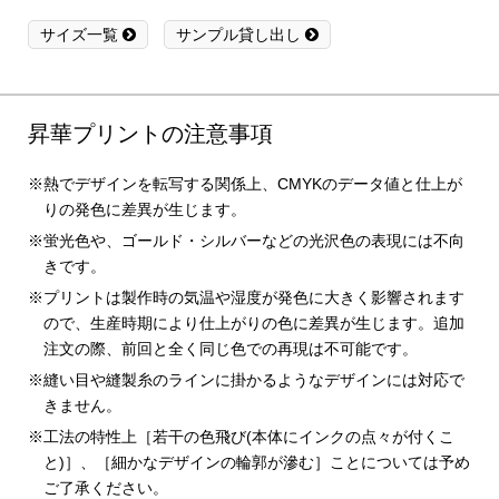
サイズ一覧
サンプル貸し出し
昇華プリントの注意事項
熱でデザインを転写する関係上、CMYKのデータ値と仕上が
りの発色に差異が生じます。
蛍光色や、ゴールド・シルバーなどの光沢色の表現には不向
きです。
プリントは製作時の気温や湿度が発色に大きく影響されます
ので、生産時期により仕上がりの色に差異が生じます。追加
注文の際、前回と全く同じ色での再現は不可能です。
縫い目や縫製糸のラインに掛かるようなデザインには対応で
きません。
工法の特性上［若干の色飛び(本体にインクの点々が付くこ
と)］、［細かなデザインの輪郭が滲む］ことについては予め
ご了承ください。