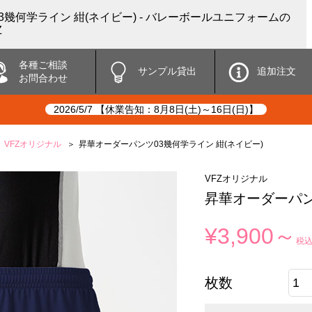
幾何学ライン 紺(ネイビー) - バレーボールユニフォームの
Z
各種ご相談
サンプル貸出
追加注文
お問合わせ
2026/5/7 【休業告知：8月8日(土)～16日(日)】
VFZオリジナル
昇華オーダーパンツ03幾何学ライン 紺(ネイビー)
VFZオリジナル
昇華オーダーパン
¥3,900～
税
枚数