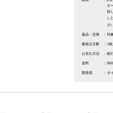
オ
始
し
さ
返品・交換
対
最低注文数
1
お支払方法
銀
送料
90
製造国
タ