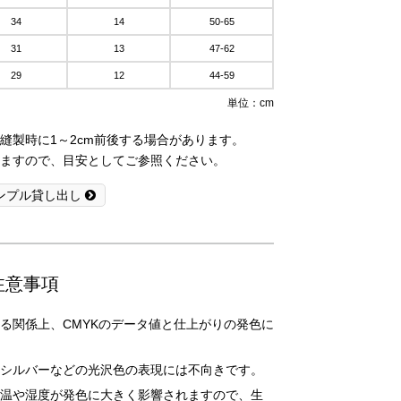
34
14
50-65
31
13
47-62
29
12
44-59
単位：cm
縫製時に1～2cm前後する場合があります。
ますので、目安としてご参照ください。
ンプル貸し出し
注意事項
る関係上、CMYKのデータ値と仕上がりの発色に
シルバーなどの光沢色の表現には不向きです。
温や湿度が発色に大きく影響されますので、生