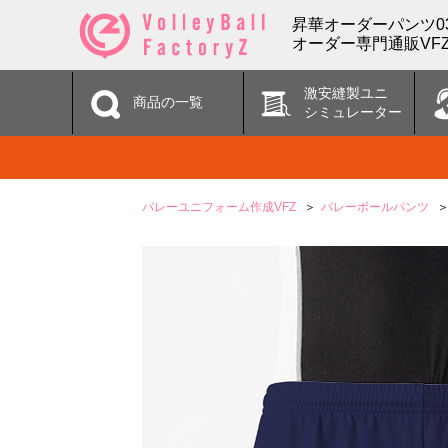
昇華オーダーパンツ03
オーダー専門通販VF
激安縫製ユニ
商品の一覧
シミュレーター
バレーユニフォーム作成VFZ
バレーボールパンツ