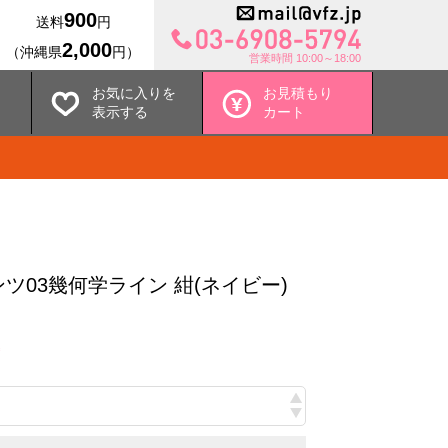
900
送料
円
2,000
（沖縄県
円）
営業時間 10:00～18:00
お気に入りを
お見積もり
表示する
カート
ツ03幾何学ライン 紺(ネイビー)
込