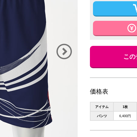
この
価格表
アイテム
1枚
パンツ
6,400円