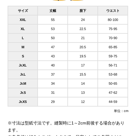
サイズ
丈幅
股下
ウエスト
XXL
55
24
80-100
XL
53
22.5
75-95
L
50
21
70-90
M
47
20.5
65-85
S
43
19.5
59-75
Jr.XL
40
17
56-71
Jr.L
37
15.5
53-68
Jr.M
34
14
50-65
Jr.S
31
13
47-62
Jr.XS
29
12
44-59
単位：cm
※寸法は型紙寸法です。縫製時に1～2cm前後する場合があり
ます。