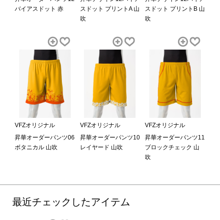
バイアスドット 赤
スドット プリントA 山
スドット プリントB 山
吹
吹
VFZオリジナル
VFZオリジナル
VFZオリジナル
昇華オーダーパンツ06
昇華オーダーパンツ10
昇華オーダーパンツ11
ボタニカル 山吹
レイヤード 山吹
ブロックチェック 山
吹
最近チェックしたアイテム