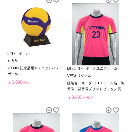
[バレーボール]
ミカサ
V030W 記念品用マスコットバレー
[激安バレーボールユニフォーム]
ボール
VFZオリジナル
￥3,080
税込
縫製セミオーダー01＋チーム名・胸
番号・背番号プリント ピンク／黄
￥3,490～
税込