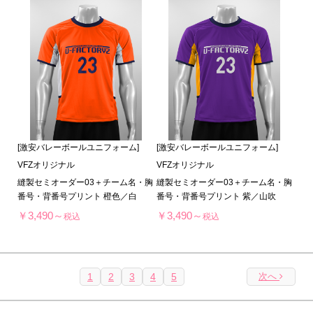
[激安バレーボールユニフォーム]
[激安バレーボールユニフォーム]
VFZオリジナル
VFZオリジナル
縫製セミオーダー03＋チーム名・胸
縫製セミオーダー03＋チーム名・胸
番号・背番号プリント 橙色／白
番号・背番号プリント 紫／山吹
￥3,490～
￥3,490～
税込
税込
1
2
3
4
5
次へ