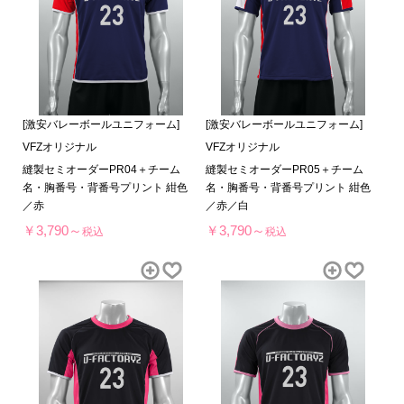
[激安バレーボールユニフォーム]
[激安バレーボールユニフォーム]
VFZオリジナル
VFZオリジナル
縫製セミオーダーPR04＋チーム
縫製セミオーダーPR05＋チーム
名・胸番号・背番号プリント 紺色
名・胸番号・背番号プリント 紺色
／赤
／赤／白
￥3,790～
￥3,790～
税込
税込