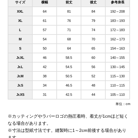
サイズ
横幅
前丈
後丈
参考身長
XXL
64
81
84
192～208
XL
61
76
79
183～193
L
57
71
74
172～183
M
54
68
70
162～173
S
50
64
65
154～163
Jr.XL
46
58.5
60
140～155
Jr.L
42
54.5
56
130～145
Jr.M
38
50.5
52
115～130
Jr.S
34
46.5
48
110～115
Jr.XS
31
42.5
44
105～110
単位：cm
※カッティングやラバーロゴの熱圧着時、着丈が1cmほど短く
なる場合があります。
※寸法は型紙寸法です。縫製時に1～2cm前後する場合があり
ます。