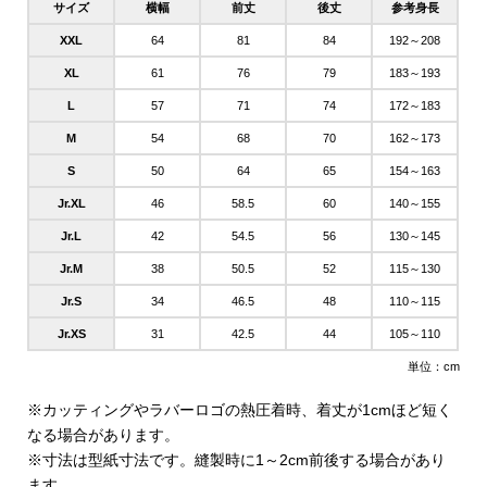
サイズ
横幅
前丈
後丈
参考身長
XXL
64
81
84
192～208
XL
61
76
79
183～193
L
57
71
74
172～183
M
54
68
70
162～173
S
50
64
65
154～163
Jr.XL
46
58.5
60
140～155
Jr.L
42
54.5
56
130～145
Jr.M
38
50.5
52
115～130
Jr.S
34
46.5
48
110～115
Jr.XS
31
42.5
44
105～110
単位：cm
※カッティングやラバーロゴの熱圧着時、着丈が1cmほど短く
なる場合があります。
※寸法は型紙寸法です。縫製時に1～2cm前後する場合があり
ます。