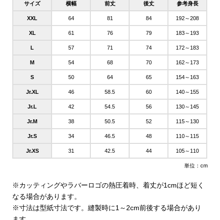
サイズ
横幅
前丈
後丈
参考身長
XXL
64
81
84
192～208
XL
61
76
79
183～193
L
57
71
74
172～183
M
54
68
70
162～173
S
50
64
65
154～163
Jr.XL
46
58.5
60
140～155
Jr.L
42
54.5
56
130～145
Jr.M
38
50.5
52
115～130
Jr.S
34
46.5
48
110～115
Jr.XS
31
42.5
44
105～110
単位：cm
※カッティングやラバーロゴの熱圧着時、着丈が1cmほど短く
なる場合があります。
※寸法は型紙寸法です。縫製時に1～2cm前後する場合があり
ます。