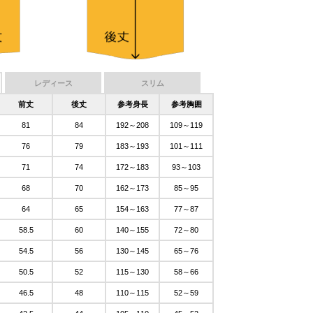
レディース
スリム
前丈
後丈
参考身長
参考胸囲
81
84
192～208
109～119
76
79
183～193
101～111
71
74
172～183
93～103
68
70
162～173
85～95
64
65
154～163
77～87
58.5
60
140～155
72～80
54.5
56
130～145
65～76
50.5
52
115～130
58～66
46.5
48
110～115
52～59