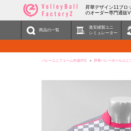
昇華デザイン11ブロッ
のオーダー専門通販V
激安縫製ユニ
商品の一覧
シミュレーター
バレーユニフォーム作成VFZ
昇華バレーボールユニ