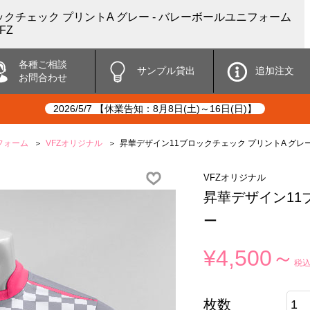
クチェック プリントA グレー - バレーボールユニフォーム
FZ
各種ご相談
サンプル貸出
追加注文
お問合わせ
2026/5/7 【休業告知：8月8日(土)～16日(日)】
フォーム
VFZオリジナル
昇華デザイン11ブロックチェック プリントA グレ
VFZオリジナル
昇華デザイン11
ー
¥4,500～
税
枚数