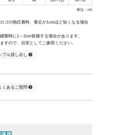
42.5
44
105～110
45～52
単位：cm
ロゴの熱圧着時、着丈が1cmほど短くなる場合
縫製時に1～2cm前後する場合があります。
ますので、目安としてご参照ください。
ンプル貸し出し
よくあるご質問