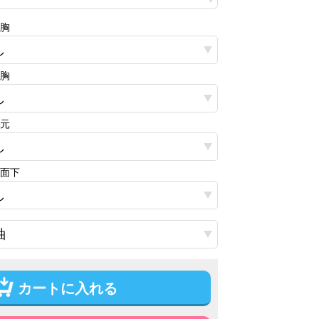
右胸
左胸
首元
 背面下
カートに入れる