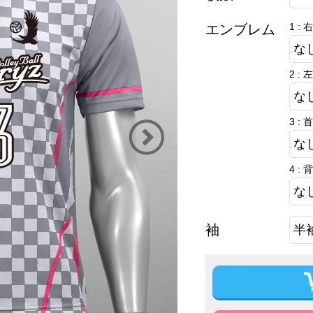
1 : 
エンブレム
2 : 
3 : 
4 :
袖