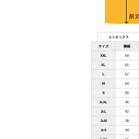
ユニセックス
サイズ
横幅
XXL
64
XL
61
L
57
M
54
S
50
Jr.XL
46
Jr.L
42
Jr.M
38
Jr.S
34