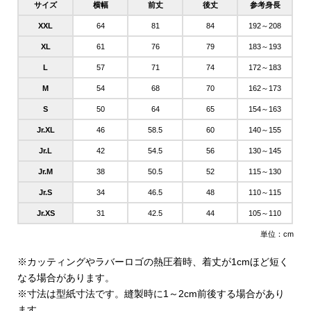
サイズ
横幅
前丈
後丈
参考身長
XXL
64
81
84
192～208
XL
61
76
79
183～193
L
57
71
74
172～183
M
54
68
70
162～173
S
50
64
65
154～163
Jr.XL
46
58.5
60
140～155
Jr.L
42
54.5
56
130～145
Jr.M
38
50.5
52
115～130
Jr.S
34
46.5
48
110～115
Jr.XS
31
42.5
44
105～110
単位：cm
※カッティングやラバーロゴの熱圧着時、着丈が1cmほど短く
なる場合があります。
※寸法は型紙寸法です。縫製時に1～2cm前後する場合があり
ます。