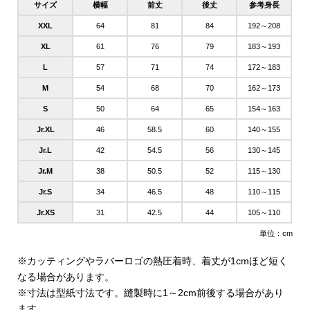
サイズ
横幅
前丈
後丈
参考身長
XXL
64
81
84
192～208
XL
61
76
79
183～193
L
57
71
74
172～183
M
54
68
70
162～173
S
50
64
65
154～163
Jr.XL
46
58.5
60
140～155
Jr.L
42
54.5
56
130～145
Jr.M
38
50.5
52
115～130
Jr.S
34
46.5
48
110～115
Jr.XS
31
42.5
44
105～110
単位：cm
※カッティングやラバーロゴの熱圧着時、着丈が1cmほど短く
なる場合があります。
※寸法は型紙寸法です。縫製時に1～2cm前後する場合があり
ます。