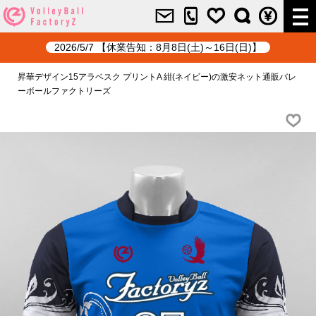
2026/5/7 【休業告知：8月8日(土)～16日(日)】
昇華デザイン15アラベスク プリントA 紺(ネイビー)の激安ネット通販バレ
ーボールファクトリーズ