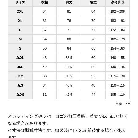
サイズ
横幅
前丈
後丈
参考身長
XXL
64
81
84
192～208
XL
61
76
79
183～193
L
57
71
74
172～183
M
54
68
70
162～173
S
50
64
65
154～163
Jr.XL
46
58.5
60
140～155
Jr.L
42
54.5
56
130～145
Jr.M
38
50.5
52
115～130
Jr.S
34
46.5
48
110～115
Jr.XS
31
42.5
44
105～110
単位：cm
※カッティングやラバーロゴの熱圧着時、着丈が1cmほど短く
なる場合があります。
※寸法は型紙寸法です。縫製時に1～2cm前後する場合があり
ます。