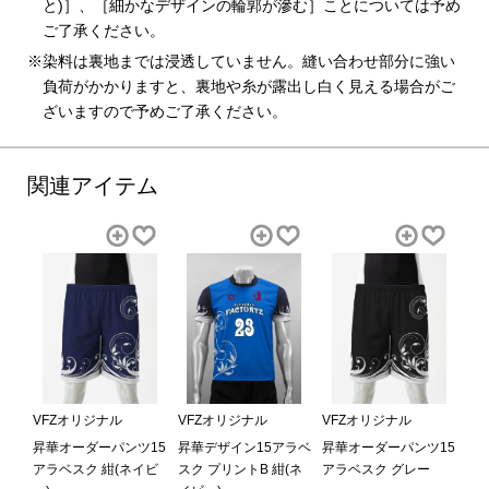
と)］、［細かなデザインの輪郭が滲む］ことについては予め
ご了承ください。
染料は裏地までは浸透していません。縫い合わせ部分に強い
負荷がかかりますと、裏地や糸が露出し白く見える場合がご
ざいますので予めご了承ください。
関連アイテム
VFZオリジナル
VFZオリジナル
VFZオリジナル
昇華オーダーパンツ15
昇華デザイン15アラベ
昇華オーダーパンツ15
アラベスク 紺(ネイビ
スク プリントB 紺(ネ
アラベスク グレー